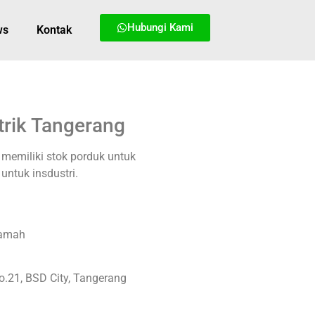
Hubungi Kami
ws
Kontak
strik Tangerang
g memiliki stok porduk untuk
untuk insdustri.
Ramah
o.21, BSD City, Tangerang