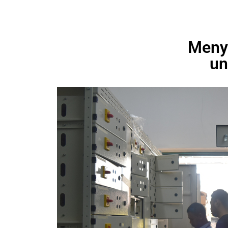
Meny
un