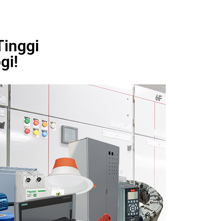
inggi
gi!