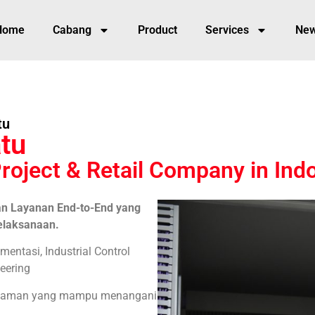
Home
Cabang
Product
Services
Ne
tu
atu
roject & Retail Company in Ind
gan Layanan End-to-End yang
elaksanaan.
umentasi, Industrial Control
eering
galaman yang mampu menangani