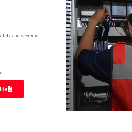
fety and security.
.
ile