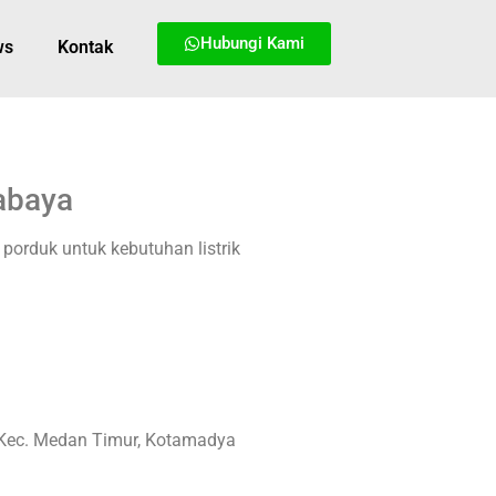
Hubungi Kami
ws
Kontak
abaya
porduk untuk kebutuhan listrik
t Kec. Medan Timur, Kotamadya